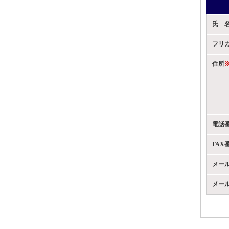
氏 
フリ
住所
電話
FAX
メー
メー