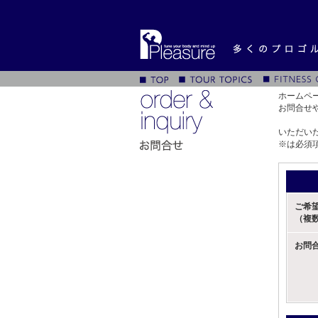
ホームペ
お問合せ
いただい
※
は必須
ご希
（複
お問