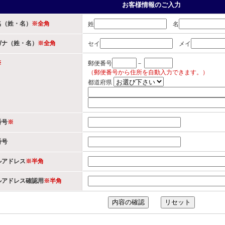
お客様情報のご入力
名（姓・名）
※全角
姓
名
ガナ（姓・名）
※全角
セイ
メイ
※
郵便番号
－
（郵便番号から住所を自動入力できます。）
都道府県
番号
※
番号
ルアドレス
※半角
ルアドレス確認用
※半角